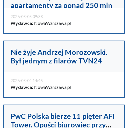
apartamenty za ponad 250 mln
zł
2026-08-05 09:38
Wydawca:
NowaWarszawa.pl
Nie żyje Andrzej Morozowski.
Był jednym z filarów TVN24
2026-08-04 14:45
Wydawca:
NowaWarszawa.pl
PwC Polska bierze 11 pięter AFI
Tower. Opuści biurowiec przy