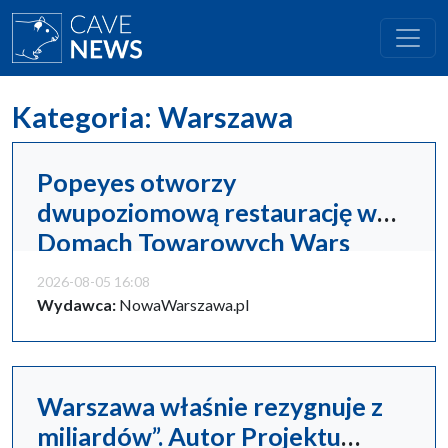
Kategoria: Warszawa
Popeyes otworzy
dwupoziomową restaurację w
Domach Towarowych Wars
Sawa Junior
2026-08-05 16:08
Wydawca:
NowaWarszawa.pl
Warszawa właśnie rezygnuje z
miliardów”. Autor Projektu