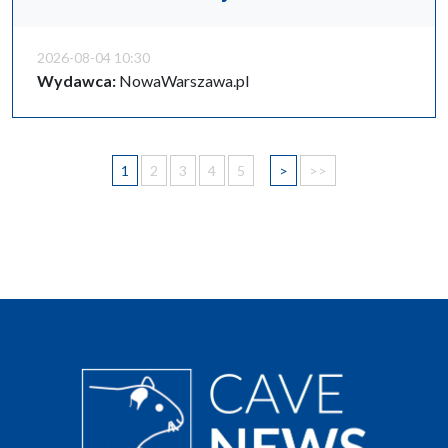
2026-08-04 10:30
Wydawca:
NowaWarszawa.pl
1
2
3
4
5
>
>>